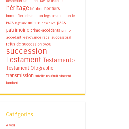
déshériter un enfant
fiscalité
Famille
héritage
héritiers
héritier
immobilier
inhumation
legs association
le
pacs
notaire
PACS
légataire
obsèques
patrimoine
primo-accédants
primo
accedant
Prévoyance
recel successoral
refus de succession
SASU
succession
Testament
Testamento
Testament Olographe
transmission
tutelle
usufruit
vincent
lambert
Catégories
A voir