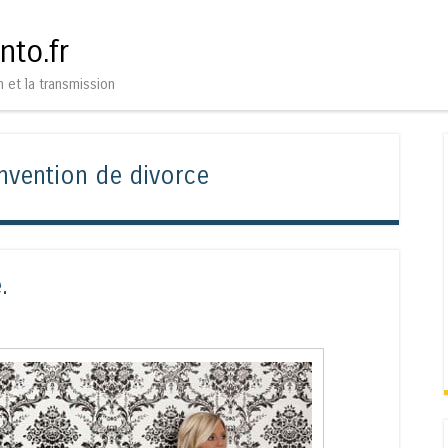
Aller au contenu
Menu
nto.fr
n et la transmission
nvention de divorce
.