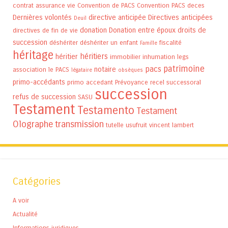
contrat assurance vie
Convention de PACS
Convention PACS
deces
Dernières volontés
directive anticipée
Directives anticipées
Deuil
donation
Donation entre époux
droits de
directives de fin de vie
succession
déshériter
déshériter un enfant
fiscalité
Famille
héritage
héritiers
héritier
immobilier
inhumation
legs
patrimoine
pacs
notaire
association
le PACS
légataire
obsèques
primo-accédants
primo accedant
Prévoyance
recel successoral
succession
refus de succession
SASU
Testament
Testamento
Testament
Olographe
transmission
tutelle
usufruit
vincent lambert
Catégories
A voir
Actualité
Informations juridiques