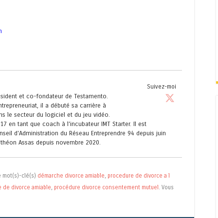
n
Suivez-moi
résident et co-fondateur de Testamento.
trepreneuriat, il a débuté sa carrière à
s le secteur du logiciel et du jeu vidéo.
017 en tant que coach à l'incubateur IMT Starter. Il est
eil d'Administration du Réseau Entreprendre 94 depuis juin
anthéon Assas depuis novembre 2020.
 mot(s)-clé(s)
démarche divorce amiable
,
procedure de divorce a l
 de divorce amiable
,
procédure divorce consentement mutuel
. Vous