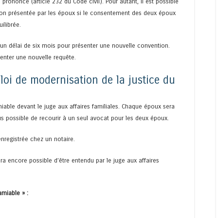
prononcé (article 232 du Code civil). Pour autant, il est possible
on présentée par les époux si le consentement des deux époux
ilibrée.
 un délai de six mois pour présenter une nouvelle convention.
senter une nouvelle requête.
 loi de modernisation de la justice du
miable devant le juge aux affaires familiales. Chaque époux sera
lus possible de recourir à un seul avocat pour les deux époux.
enregistrée chez un notaire.
ra encore possible d’être entendu par le juge aux affaires
amiable » :