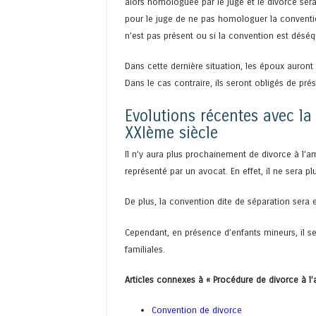
alors homologuée par le juge et le divorce sera 
pour le juge de ne pas homologuer la conventi
n’est pas présent ou si la convention est déséqu
Dans cette dernière situation, les époux auront
Dans le cas contraire, ils seront obligés de pré
Evolutions récentes avec la
XXIème siècle
Il n’y aura plus prochainement de divorce à l’a
représenté par un avocat. En effet, il ne sera p
De plus, la convention dite de séparation sera 
Cependant, en présence d’enfants mineurs, il se
familiales.
Articles connexes à « Procédure de divorce à l’
Convention de divorce