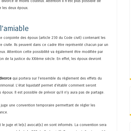
divorce le moins coûteux. Attention il n’est plus possible de
r les deux époux.
l’amiable
 conjointe des époux (article 230 du Code civil) contenant les
e civile. Ils peuvent dans ce cadre être représenté chacun par un
ux. Attention cette possibilité va également être modifiée par
on de la justice du XXIème siècle. En effet, les époux devront
divorce
qui portera sur l’ensemble du règlement des effets du
trimonial. L’état liquidatif permet d’établir comment seront
époux. Il est possible de prévoir qu’il n’y aura pas de partage.
e juge une convention temporaire permettant de régler les
ance.
le juge et le(s) avocat(s) en sont informés. La convention sera