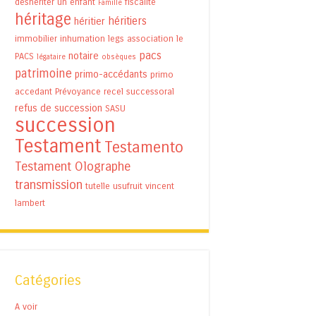
déshériter un enfant
fiscalité
Famille
héritage
héritiers
héritier
immobilier
inhumation
legs association
le
pacs
notaire
PACS
légataire
obsèques
patrimoine
primo-accédants
primo
accedant
Prévoyance
recel successoral
refus de succession
SASU
succession
Testament
Testamento
Testament Olographe
transmission
tutelle
usufruit
vincent
lambert
Catégories
A voir