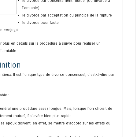
le divorce par consentement mutuel (ou divorce à
l’amiable)
le divorce par acceptation du principe de la rupture
le divorce pour faute
en conjugal.
 plus en détails sur la procédure à suivre pour réaliser un
l’amiable.
inition
tieux. Il est l’unique type de divorce consensuel, c’est-à-dire par
able :
 général une procédure assez longue. Mais, lorsque l’on choisit de
ement mutuel, il s’avère bien plus rapide.
s époux doivent, en effet, se mettre d’accord sur les effets du