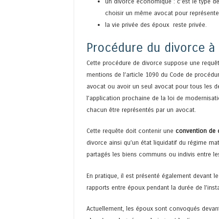
un divorce économique : c’est le type de 
choisir un même avocat pour représente
la vie privée des époux reste privée.
Procédure du divorce à 
Cette procédure de divorce suppose une requête
mentions de l’article 1090 du Code de procédur
avocat ou avoir un seul avocat pour tous les de
l’application prochaine de la loi de modernisati
chacun être représentés par un avocat.
Cette requête doit contenir une
convention de 
divorce ainsi qu’un état liquidatif du régime ma
partagés les biens communs ou indivis entre les 
En pratique, il est présenté également devant l
rapports entre époux pendant la durée de l’inst
Actuellement, les époux sont convoqués devant 