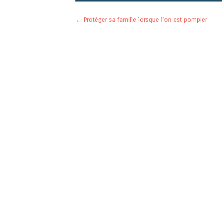
Navigation des articles
←
Protéger sa famille lorsque l’on est pompier