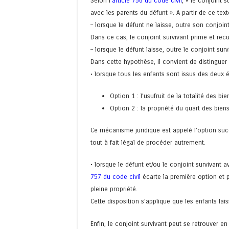
Selon l’
article 756 du code civil
, « le conjoint 
avec les parents du défunt ». A partir de ce text
– lorsque le défunt ne laisse, outre son conjoin
Dans ce cas, le conjoint survivant prime et recue
– lorsque le défunt laisse, outre le conjoint surv
Dans cette hypothèse, il convient de distinguer
• lorsque tous les enfants sont issus des deux é
Option 1 : l’usufruit de la totalité des bie
Option 2 : la propriété du quart des biens
Ce mécanisme juridique est appelé l’option succe
tout à fait légal de procéder autrement.
• lorsque le défunt et/ou le conjoint survivant 
757 du code civil
écarte la première option et pr
pleine propriété.
Cette disposition s’applique que les enfants la
Enfin, le conjoint survivant peut se retrouver 