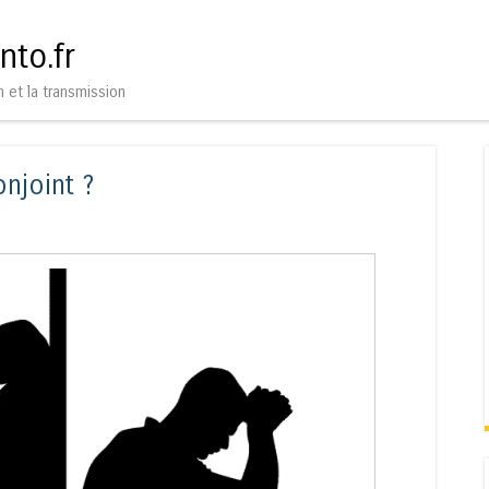
Aller au contenu
Menu
nto.fr
n et la transmission
njoint ?