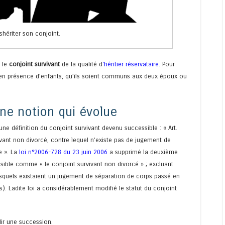
shériter son conjoint.
 le
conjoint survivant
de la qualité d
‘
héritier réservataire
. Pour
er en présence d’enfants, qu’ils soient communs aux deux époux ou
une notion qui évolue
e définition du conjoint survivant devenu successible : « Art.
vivant non divorcé, contre lequel n’existe pas de jugement de
e ». La
loi n°2006-728 du 23 juin 2006
a supprimé la deuxième
cessible comme « le conjoint survivant non divorcé » ; excluant
esquels existaient un jugement de séparation de corps passé en
). Ladite loi a considérablement modifié le statut du conjoint
lir une succession.