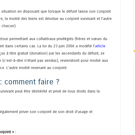
te situation en disposant que lorsque le défunt laisse son conjoint
re, la moitié des biens est dévolue au conjoint survivant et l’autre
¼ chacun).
retour permettant aux collatéraux privilégiés (frères et sœurs du
t dans certains cas. La loi du 23 juin 2006 a modifié l’
article
çus à titre gratuit (donation) par les ascendants du défunt, se
(c’est-à-dire n’étant pas vendus), reviendront pour moitié aux
e. L’autre moitié revenant au conjoint.
 : comment faire ?
urvivant peut être déshérité et privé de tous droits dans la
t également priver son conjoint de son droit d’usage et
njoint » :