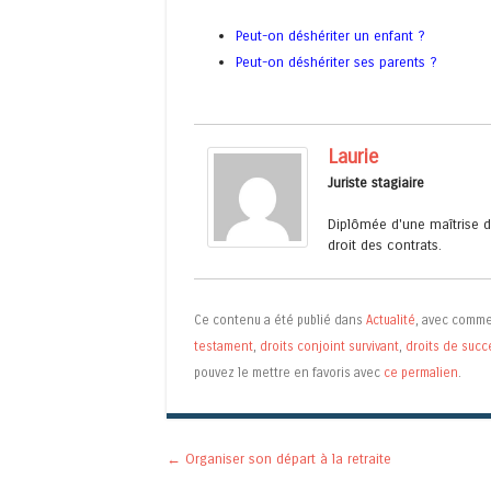
Peut-on déshériter un enfant ?
Peut-on déshériter ses parents
?
Laurie
Juriste stagiaire
Diplômée d'une maîtrise de
droit des contrats.
Ce contenu a été publié dans
Actualité
, avec comme
testament
,
droits conjoint survivant
,
droits de succ
pouvez le mettre en favoris avec
ce permalien
.
Navigation des articles
←
Organiser son départ à la retraite