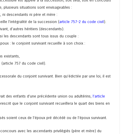
successible est appelé à la succession, soit seul, soit en concours
e, plusieurs situations sont envisageables :
t, ni descendants ni père et mère :
ille l’intégralité de la succession (
article 757-2 du code civil
).
ivant, d’autres héritiers (descendants).
 si les descendants sont tous issus du couple :
poux : le conjoint survivant recueille à son choix :
ns existants,
 (article 757 du code civil).
ssorale du conjoint survivant. Bien qu’édictée par une loi, il est
avait des enfants d’une précédente union ou adultérins,
l’article
escrit que le conjoint survivant recueillera le quart des biens en
issés soient ceux de l’époux pré décédé ou de l’époux survivant.
en concours avec les ascendants privilégiés (père et mère) du