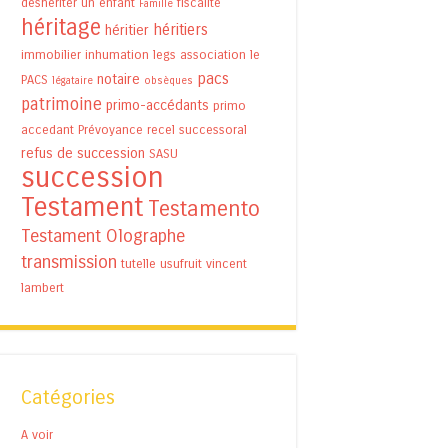
déshériter un enfant
fiscalité
Famille
héritage
héritiers
héritier
immobilier
inhumation
legs association
le
pacs
notaire
PACS
légataire
obsèques
patrimoine
primo-accédants
primo
accedant
Prévoyance
recel successoral
refus de succession
SASU
succession
Testament
Testamento
Testament Olographe
transmission
tutelle
usufruit
vincent
lambert
Catégories
A voir