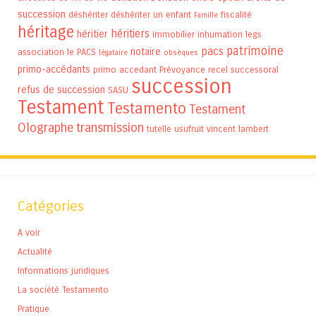
succession
déshériter
déshériter un enfant
fiscalité
Famille
héritage
héritiers
héritier
immobilier
inhumation
legs
patrimoine
pacs
notaire
association
le PACS
légataire
obsèques
primo-accédants
primo accedant
Prévoyance
recel successoral
succession
refus de succession
SASU
Testament
Testamento
Testament
Olographe
transmission
tutelle
usufruit
vincent lambert
Catégories
A voir
Actualité
Informations juridiques
La société Testamento
Pratique