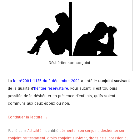
Déshériter son conjoint.
La
loi n°2001-1135 du 3 décembre 2001
a doté le
conjoint survivant
de la qualité d
‘
héritier réservataire
. Pour autant, il est toujours
possible de le déshériter en présence d’enfants, qu’ils soient
communs aux deux époux ou non.
Continuer la lecture
→
Publié dans
Actualité
|
Identifié
déshériter son conjoint
,
déshériter son
conjoint par testament
,
droits conjoint survivant
,
droits de succession du