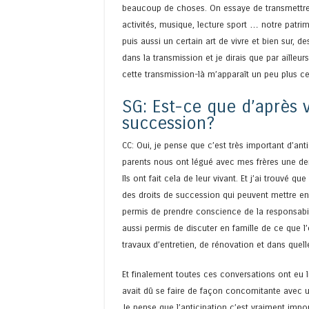
beaucoup de choses. On essaye de transmettre, 
activités, musique, lecture sport … notre patrimo
puis aussi un certain art de vivre et bien sur, 
dans la transmission et je dirais que par ailleu
cette transmission-là m’apparaît un peu plus ce
SG: Est-ce que d’après 
succession?
CC: Oui, je pense que c’est très important d’an
parents nous ont légué avec mes frères une deme
Ils ont fait cela de leur vivant. Et j’ai trouvé 
des droits de succession qui peuvent mettre en
permis de prendre conscience de la responsabili
aussi permis de discuter en famille de ce que l’
travaux d’entretien, de rénovation et dans quelles
Et finalement toutes ces conversations ont eu l
avait dû se faire de façon concomitante avec 
Je pense que l’anticipation c’est vraiment impo