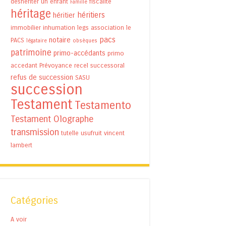
déshériter un enfant
fiscalité
Famille
héritage
héritiers
héritier
immobilier
inhumation
legs association
le
pacs
notaire
PACS
légataire
obsèques
patrimoine
primo-accédants
primo
accedant
Prévoyance
recel successoral
refus de succession
SASU
succession
Testament
Testamento
Testament Olographe
transmission
tutelle
usufruit
vincent
lambert
Catégories
A voir