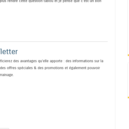
 plus rendre cette question tabou et je pense que c’est un bon
letter
ficierez des avantages qu’elle apporte : des informations sur la
, des offres spéciales & des promotions et également pouvoir
rrainage.