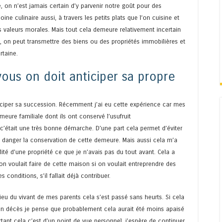
on n’est jamais certain d’y parvenir notre goût pour des
ine culinaire aussi, à travers les petits plats que l’on cuisine et
des valeurs morales. Mais tout cela demeure relativement incertain
rs, on peut transmettre des biens ou des propriétés immobilières et
rtaine.
vous on doit anticiper sa propre
ticiper sa succession. Récemment j’ai eu cette expérience car mes
ure familiale dont ils ont conservé l’usufruit
que c’était une très bonne démarche. D’une part cela permet d’éviter
 danger la conservation de cette demeure. Mais aussi cela m’a
té d’une propriété ce que je n’avais pas du tout avant. Cela a
on voulait faire de cette maison si on voulait entreprendre des
 conditions, s’il fallait déjà contribuer.
ieu du vivant de mes parents cela s’est passé sans heurts. Si cela
un décès je pense que probablement cela aurait été moins apaisé
rtant cela c’est d’un point de vue personnel, j’espère de continuer