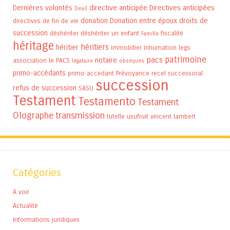
Dernières volontés
directive anticipée
Directives anticipées
Deuil
donation
Donation entre époux
droits de
directives de fin de vie
succession
déshériter
déshériter un enfant
fiscalité
Famille
héritage
héritiers
héritier
immobilier
inhumation
legs
patrimoine
pacs
notaire
association
le PACS
légataire
obsèques
primo-accédants
primo accedant
Prévoyance
recel successoral
succession
refus de succession
SASU
Testament
Testamento
Testament
Olographe
transmission
tutelle
usufruit
vincent lambert
Catégories
A voir
Actualité
Informations juridiques