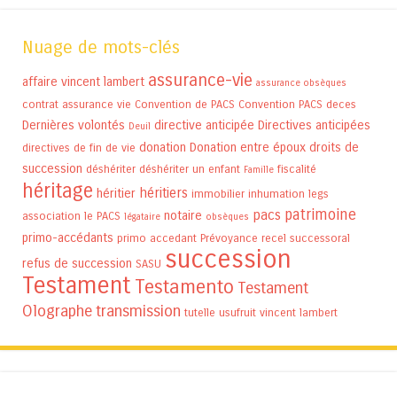
Nuage de mots-clés
assurance-vie
affaire vincent lambert
assurance obsèques
contrat assurance vie
Convention de PACS
Convention PACS
deces
Dernières volontés
directive anticipée
Directives anticipées
Deuil
donation
Donation entre époux
droits de
directives de fin de vie
succession
déshériter
déshériter un enfant
fiscalité
Famille
héritage
héritiers
héritier
immobilier
inhumation
legs
patrimoine
pacs
notaire
association
le PACS
légataire
obsèques
primo-accédants
primo accedant
Prévoyance
recel successoral
succession
refus de succession
SASU
Testament
Testamento
Testament
Olographe
transmission
tutelle
usufruit
vincent lambert