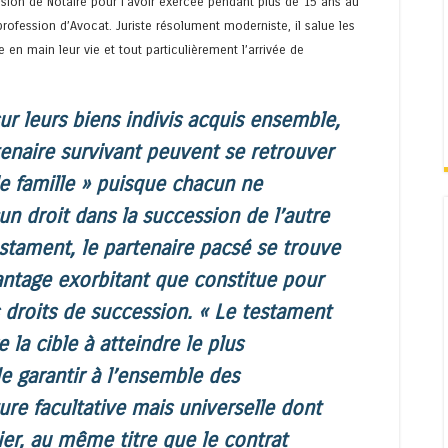
sion de Notaire pour l’avoir exercée pendant plus de 15 ans au
profession d’Avocat. Juriste résolument moderniste, il salue les
 en main leur vie et tout particulièrement l’arrivée de
ur leurs biens indivis acquis ensemble,
enaire survivant peuvent se retrouver
le famille » puisque chacun ne
n droit dans la succession de l’autre
estament, le partenaire pacsé se trouve
antage exorbitant que constitue pour
s droits de succession. « Le testament
la cible à atteindre le plus
e garantir à l’ensemble des
e facultative mais universelle dont
ier, au même titre que le contrat