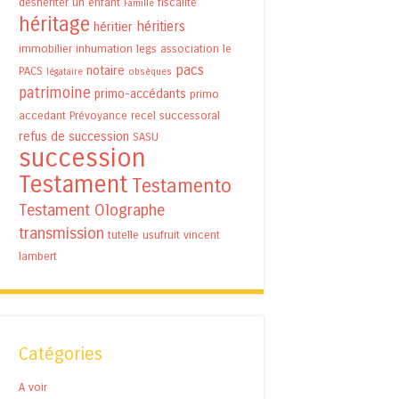
déshériter un enfant
fiscalité
Famille
héritage
héritiers
héritier
immobilier
inhumation
legs association
le
pacs
notaire
PACS
légataire
obsèques
patrimoine
primo-accédants
primo
accedant
Prévoyance
recel successoral
refus de succession
SASU
succession
Testament
Testamento
Testament Olographe
transmission
tutelle
usufruit
vincent
lambert
Catégories
A voir