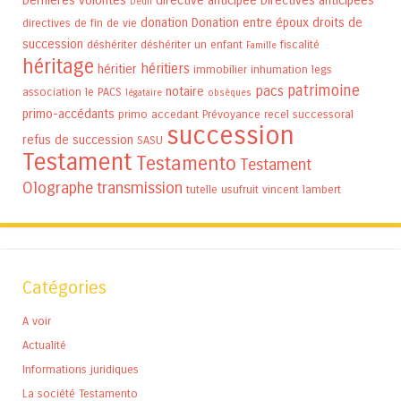
Dernières volontés
directive anticipée
Directives anticipées
Deuil
donation
Donation entre époux
droits de
directives de fin de vie
succession
déshériter
déshériter un enfant
fiscalité
Famille
héritage
héritiers
héritier
immobilier
inhumation
legs
patrimoine
pacs
notaire
association
le PACS
légataire
obsèques
primo-accédants
primo accedant
Prévoyance
recel successoral
succession
refus de succession
SASU
Testament
Testamento
Testament
Olographe
transmission
tutelle
usufruit
vincent lambert
Catégories
A voir
Actualité
Informations juridiques
La société Testamento