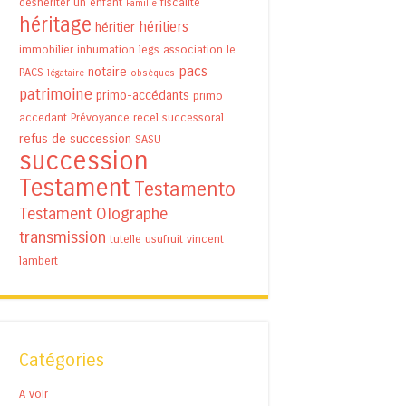
déshériter un enfant
fiscalité
Famille
héritage
héritiers
héritier
immobilier
inhumation
legs association
le
pacs
notaire
PACS
légataire
obsèques
patrimoine
primo-accédants
primo
accedant
Prévoyance
recel successoral
refus de succession
SASU
succession
Testament
Testamento
Testament Olographe
transmission
tutelle
usufruit
vincent
lambert
Catégories
A voir