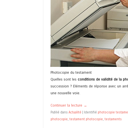
Photocopie du testament
Quelles sont les
conditions de validité de la p
succession ? Eléments de réponse avec un arrêt
une nouvelle voie.
Continuer la lecture
→
Publié dans
Actualité
|
Identifié
photocopie testame
photocopie
,
testament photocopie
,
testaments