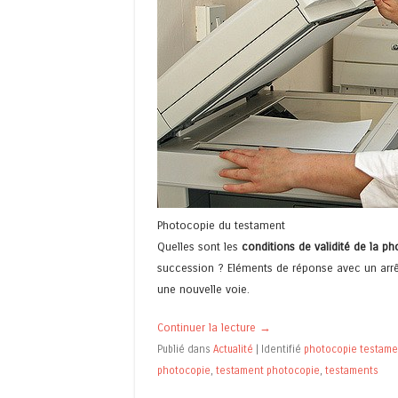
Photocopie du testament
Quelles sont les
conditions de validité de la p
succession ? Eléments de réponse avec un arrêt
une nouvelle voie.
Continuer la lecture
→
Publié dans
Actualité
|
Identifié
photocopie testame
photocopie
,
testament photocopie
,
testaments