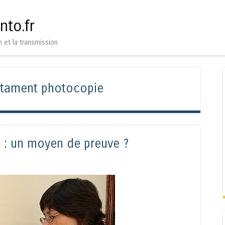
Aller au contenu
Menu
nto.fr
n et la transmission
stament photocopie
 : un moyen de preuve ?