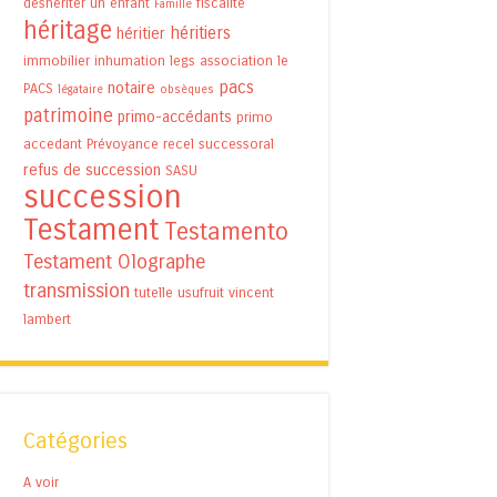
déshériter un enfant
fiscalité
Famille
héritage
héritiers
héritier
immobilier
inhumation
legs association
le
pacs
notaire
PACS
légataire
obsèques
patrimoine
primo-accédants
primo
accedant
Prévoyance
recel successoral
refus de succession
SASU
succession
Testament
Testamento
Testament Olographe
transmission
tutelle
usufruit
vincent
lambert
Catégories
A voir