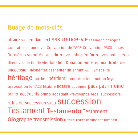
Nuage de mots-clés
assurance-vie
affaire vincent lambert
assurance obsèques
contrat assurance vie
Convention de PACS
Convention PACS
deces
Dernières volontés
directive anticipée
Directives anticipées
Deuil
donation
Donation entre époux
droits de
directives de fin de vie
succession
déshériter
déshériter un enfant
fiscalité
Famille
héritage
héritiers
héritier
immobilier
inhumation
legs
patrimoine
pacs
notaire
association
le PACS
légataire
obsèques
primo-accédants
primo accedant
Prévoyance
recel successoral
succession
refus de succession
SASU
Testament
Testamento
Testament
Olographe
transmission
tutelle
usufruit
vincent lambert