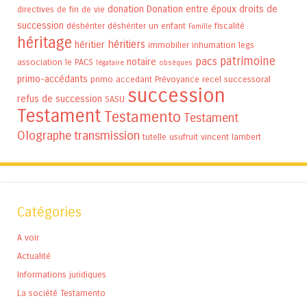
donation
Donation entre époux
droits de
directives de fin de vie
succession
déshériter
déshériter un enfant
fiscalité
Famille
héritage
héritiers
héritier
immobilier
inhumation
legs
patrimoine
pacs
notaire
association
le PACS
légataire
obsèques
primo-accédants
primo accedant
Prévoyance
recel successoral
succession
refus de succession
SASU
Testament
Testamento
Testament
Olographe
transmission
tutelle
usufruit
vincent lambert
Catégories
A voir
Actualité
Informations juridiques
La société Testamento