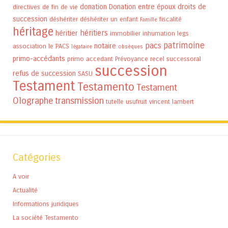
donation
Donation entre époux
droits de
directives de fin de vie
succession
déshériter
déshériter un enfant
fiscalité
Famille
héritage
héritiers
héritier
immobilier
inhumation
legs
patrimoine
pacs
notaire
association
le PACS
légataire
obsèques
primo-accédants
primo accedant
Prévoyance
recel successoral
succession
refus de succession
SASU
Testament
Testamento
Testament
Olographe
transmission
tutelle
usufruit
vincent lambert
Catégories
A voir
Actualité
Informations juridiques
La société Testamento