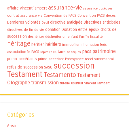
assurance-vie
affaire vincent lambert
assurance obsèques
contrat assurance vie
Convention de PACS
Convention PACS
deces
Dernières volontés
directive anticipée
Directives anticipées
Deuil
donation
Donation entre époux
droits de
directives de fin de vie
succession
déshériter
déshériter un enfant
fiscalité
Famille
héritage
héritiers
héritier
immobilier
inhumation
legs
patrimoine
pacs
notaire
association
le PACS
légataire
obsèques
primo-accédants
primo accedant
Prévoyance
recel successoral
succession
refus de succession
SASU
Testament
Testamento
Testament
Olographe
transmission
tutelle
usufruit
vincent lambert
Catégories
A voir