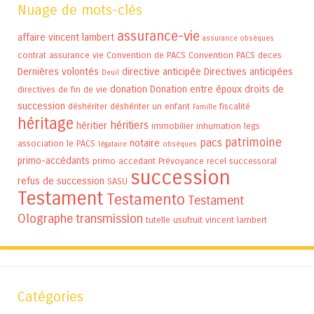
Nuage de mots-clés
assurance-vie
affaire vincent lambert
assurance obsèques
contrat assurance vie
Convention de PACS
Convention PACS
deces
Dernières volontés
directive anticipée
Directives anticipées
Deuil
donation
Donation entre époux
droits de
directives de fin de vie
succession
déshériter
déshériter un enfant
fiscalité
Famille
héritage
héritiers
héritier
immobilier
inhumation
legs
patrimoine
pacs
notaire
association
le PACS
légataire
obsèques
primo-accédants
primo accedant
Prévoyance
recel successoral
succession
refus de succession
SASU
Testament
Testamento
Testament
Olographe
transmission
tutelle
usufruit
vincent lambert
Catégories