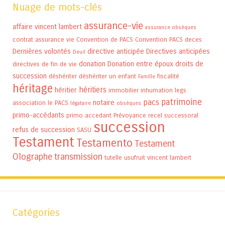
Nuage de mots-clés
assurance-vie
affaire vincent lambert
assurance obsèques
contrat assurance vie
Convention de PACS
Convention PACS
deces
Dernières volontés
directive anticipée
Directives anticipées
Deuil
donation
Donation entre époux
droits de
directives de fin de vie
succession
déshériter
déshériter un enfant
fiscalité
Famille
héritage
héritiers
héritier
immobilier
inhumation
legs
patrimoine
pacs
notaire
association
le PACS
légataire
obsèques
primo-accédants
primo accedant
Prévoyance
recel successoral
succession
refus de succession
SASU
Testament
Testamento
Testament
Olographe
transmission
tutelle
usufruit
vincent lambert
Catégories