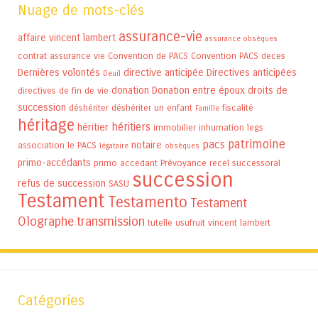
Nuage de mots-clés
assurance-vie
affaire vincent lambert
assurance obsèques
contrat assurance vie
Convention de PACS
Convention PACS
deces
Dernières volontés
directive anticipée
Directives anticipées
Deuil
donation
Donation entre époux
droits de
directives de fin de vie
succession
déshériter
déshériter un enfant
fiscalité
Famille
héritage
héritiers
héritier
immobilier
inhumation
legs
patrimoine
pacs
notaire
association
le PACS
légataire
obsèques
primo-accédants
primo accedant
Prévoyance
recel successoral
succession
refus de succession
SASU
Testament
Testamento
Testament
Olographe
transmission
tutelle
usufruit
vincent lambert
Catégories