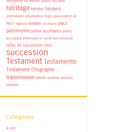
déshériter un enfant
fiscalité
Famille
héritage
héritiers
héritier
immobilier
inhumation
legs association
le
pacs
notaire
PACS
légataire
obsèques
patrimoine
primo-accédants
primo
accedant
Prévoyance
recel successoral
refus de succession
SASU
succession
Testament
Testamento
Testament Olographe
transmission
tutelle
usufruit
vincent
lambert
Catégories
A voir