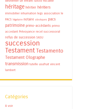
déshériter un enfant
fiscalité
Famille
héritage
héritiers
héritier
immobilier
inhumation
legs association
le
pacs
notaire
PACS
légataire
obsèques
patrimoine
primo-accédants
primo
accedant
Prévoyance
recel successoral
refus de succession
SASU
succession
Testament
Testamento
Testament Olographe
transmission
tutelle
usufruit
vincent
lambert
Catégories
A voir