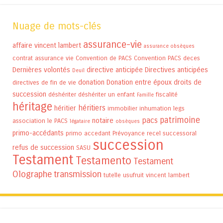
Nuage de mots-clés
assurance-vie
affaire vincent lambert
assurance obsèques
contrat assurance vie
Convention de PACS
Convention PACS
deces
Dernières volontés
directive anticipée
Directives anticipées
Deuil
donation
Donation entre époux
droits de
directives de fin de vie
succession
déshériter
déshériter un enfant
fiscalité
Famille
héritage
héritiers
héritier
immobilier
inhumation
legs
patrimoine
pacs
notaire
association
le PACS
légataire
obsèques
primo-accédants
primo accedant
Prévoyance
recel successoral
succession
refus de succession
SASU
Testament
Testamento
Testament
Olographe
transmission
tutelle
usufruit
vincent lambert