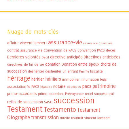
Nuage de mots-clés
assurance-vie
affaire vincent lambert
assurance obsèques
contrat assurance vie
Convention de PACS
Convention PACS
deces
Dernières volontés
directive anticipée
Directives anticipées
Deuil
donation
Donation entre époux
droits de
directives de fin de vie
succession
déshériter
déshériter un enfant
fiscalité
Famille
héritage
héritiers
héritier
immobilier
inhumation
legs
patrimoine
pacs
notaire
association
le PACS
légataire
obsèques
primo-accédants
primo accedant
Prévoyance
recel successoral
succession
refus de succession
SASU
Testament
Testamento
Testament
Olographe
transmission
tutelle
usufruit
vincent lambert