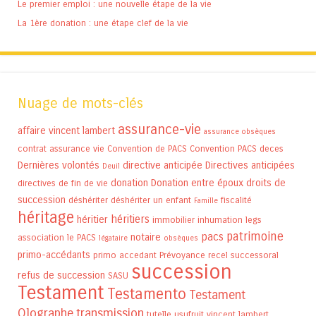
Le premier emploi : une nouvelle étape de la vie
La 1ère donation : une étape clef de la vie
Nuage de mots-clés
assurance-vie
affaire vincent lambert
assurance obsèques
contrat assurance vie
Convention de PACS
Convention PACS
deces
Dernières volontés
directive anticipée
Directives anticipées
Deuil
donation
Donation entre époux
droits de
directives de fin de vie
succession
déshériter
déshériter un enfant
fiscalité
Famille
héritage
héritiers
héritier
immobilier
inhumation
legs
patrimoine
pacs
notaire
association
le PACS
légataire
obsèques
primo-accédants
primo accedant
Prévoyance
recel successoral
succession
refus de succession
SASU
Testament
Testamento
Testament
Olographe
transmission
tutelle
usufruit
vincent lambert