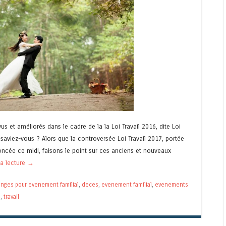
s et améliorés dans le cadre de la la Loi Travail 2016, dite Loi
aviez-vous ? Alors que la controversée Loi Travail 2017, portée
nnoncée ce midi, faisons le point sur ces anciens et nouveaux
la lecture
→
nges pour evenement familial
,
deces
,
evenement familial
,
evenements
n
,
travail