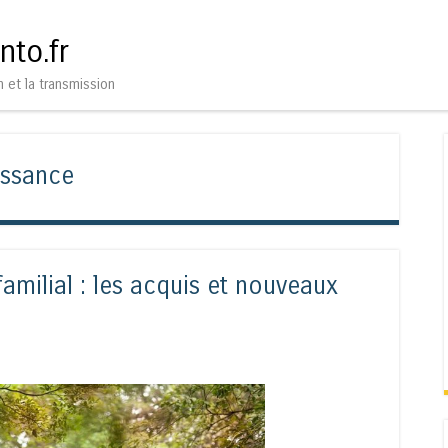
Aller au contenu
Menu
nto.fr
n et la transmission
issance
milial : les acquis et nouveaux