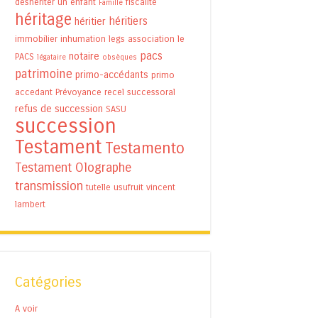
déshériter un enfant
fiscalité
Famille
héritage
héritiers
héritier
immobilier
inhumation
legs association
le
pacs
notaire
PACS
légataire
obsèques
patrimoine
primo-accédants
primo
accedant
Prévoyance
recel successoral
refus de succession
SASU
succession
Testament
Testamento
Testament Olographe
transmission
tutelle
usufruit
vincent
lambert
Catégories
A voir