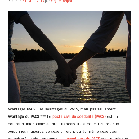
Publié le
6 février 2015
par
Virgile Delporte
Avantages PACS : les avantages du PACS, mais pas seulement…
Avantage du PACS
*** Le
pacte civil de solidarité (PACS)
est un
contrat d’union civile de droit français. Il est conclu entre deux
personnes majeures, de sexe différent ou de même sexe pour
organiser leur vie commune. Les
avantages du PACS
sont nombreux,