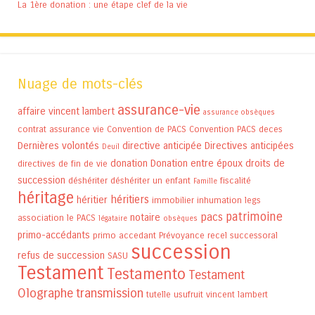
La 1ère donation : une étape clef de la vie
Nuage de mots-clés
assurance-vie
affaire vincent lambert
assurance obsèques
contrat assurance vie
Convention de PACS
Convention PACS
deces
Dernières volontés
directive anticipée
Directives anticipées
Deuil
donation
Donation entre époux
droits de
directives de fin de vie
succession
déshériter
déshériter un enfant
fiscalité
Famille
héritage
héritiers
héritier
immobilier
inhumation
legs
patrimoine
pacs
notaire
association
le PACS
légataire
obsèques
primo-accédants
primo accedant
Prévoyance
recel successoral
succession
refus de succession
SASU
Testament
Testamento
Testament
Olographe
transmission
tutelle
usufruit
vincent lambert