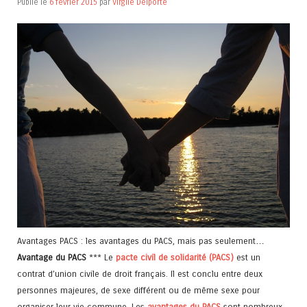
Publié le
6 février 2015
par
Virgile Delporte
Avantages PACS : les avantages du PACS, mais pas seulement…
Avantage du PACS
*** Le
pacte civil de solidarité (PACS)
est un
contrat d’union civile de droit français. Il est conclu entre deux
personnes majeures, de sexe différent ou de même sexe pour
organiser leur vie commune. Les
avantages du PACS
sont nombreux,