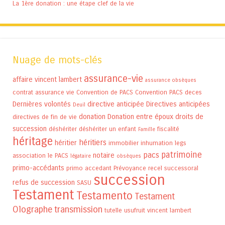
La 1ère donation : une étape clef de la vie
Nuage de mots-clés
assurance-vie
affaire vincent lambert
assurance obsèques
contrat assurance vie
Convention de PACS
Convention PACS
deces
Dernières volontés
directive anticipée
Directives anticipées
Deuil
donation
Donation entre époux
droits de
directives de fin de vie
succession
déshériter
déshériter un enfant
fiscalité
Famille
héritage
héritiers
héritier
immobilier
inhumation
legs
patrimoine
pacs
notaire
association
le PACS
légataire
obsèques
primo-accédants
primo accedant
Prévoyance
recel successoral
succession
refus de succession
SASU
Testament
Testamento
Testament
Olographe
transmission
tutelle
usufruit
vincent lambert