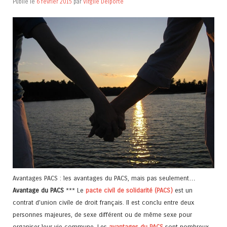
Publié le
6 février 2015
par
Virgile Delporte
Avantages PACS : les avantages du PACS, mais pas seulement…
Avantage du PACS
*** Le
pacte civil de solidarité (PACS)
est un
contrat d’union civile de droit français. Il est conclu entre deux
personnes majeures, de sexe différent ou de même sexe pour
organiser leur vie commune. Les
avantages du PACS
sont nombreux,