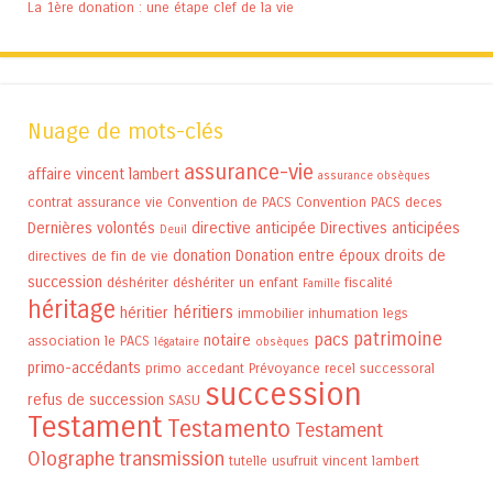
La 1ère donation : une étape clef de la vie
Nuage de mots-clés
assurance-vie
affaire vincent lambert
assurance obsèques
contrat assurance vie
Convention de PACS
Convention PACS
deces
Dernières volontés
directive anticipée
Directives anticipées
Deuil
donation
Donation entre époux
droits de
directives de fin de vie
succession
déshériter
déshériter un enfant
fiscalité
Famille
héritage
héritiers
héritier
immobilier
inhumation
legs
patrimoine
pacs
notaire
association
le PACS
légataire
obsèques
primo-accédants
primo accedant
Prévoyance
recel successoral
succession
refus de succession
SASU
Testament
Testamento
Testament
Olographe
transmission
tutelle
usufruit
vincent lambert