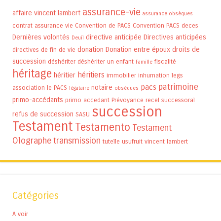
assurance-vie
affaire vincent lambert
assurance obsèques
contrat assurance vie
Convention de PACS
Convention PACS
deces
Dernières volontés
directive anticipée
Directives anticipées
Deuil
donation
Donation entre époux
droits de
directives de fin de vie
succession
déshériter
déshériter un enfant
fiscalité
Famille
héritage
héritiers
héritier
immobilier
inhumation
legs
patrimoine
pacs
notaire
association
le PACS
légataire
obsèques
primo-accédants
primo accedant
Prévoyance
recel successoral
succession
refus de succession
SASU
Testament
Testamento
Testament
Olographe
transmission
tutelle
usufruit
vincent lambert
Catégories
A voir