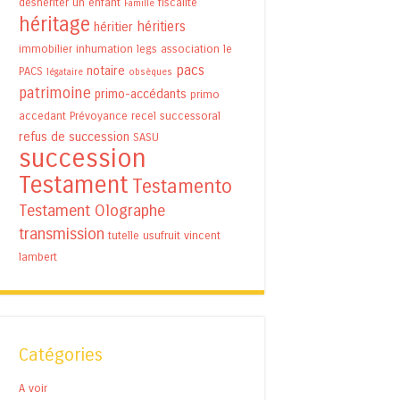
déshériter un enfant
fiscalité
Famille
héritage
héritiers
héritier
immobilier
inhumation
legs association
le
pacs
notaire
PACS
légataire
obsèques
patrimoine
primo-accédants
primo
accedant
Prévoyance
recel successoral
refus de succession
SASU
succession
Testament
Testamento
Testament Olographe
transmission
tutelle
usufruit
vincent
lambert
Catégories
A voir