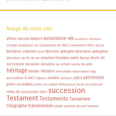
Nuage de mots-clés
assurance-vie
affaire vincent lambert
assurance obsèques
contrat assurance vie
Convention de PACS
Convention PACS
deces
Dernières volontés
directive anticipée
Directives anticipées
Deuil
donation
Donation entre époux
droits de
directives de fin de vie
succession
déshériter
déshériter un enfant
fiscalité
Famille
héritage
héritiers
héritier
immobilier
inhumation
legs
patrimoine
pacs
notaire
association
le PACS
légataire
obsèques
primo-accédants
primo accedant
Prévoyance
recel successoral
succession
refus de succession
SASU
Testament
Testamento
Testament
Olographe
transmission
tutelle
usufruit
vincent lambert