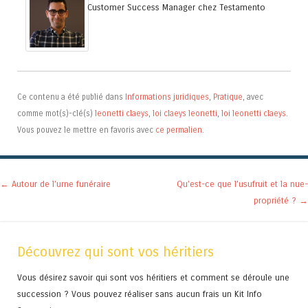
Customer Success Manager
chez
Testamento
Ce contenu a été publié dans
Informations juridiques
,
Pratique
, avec
comme mot(s)-clé(s)
leonetti claeys
,
loi claeys leonetti
,
loi leonetti claeys
.
Vous pouvez le mettre en favoris avec
ce permalien
.
Navigation des articles
←
Autour de l’urne funéraire
Qu’est-ce que l’usufruit et la nue-
propriété ?
→
Découvrez qui sont vos héritiers
Vous désirez savoir qui sont vos héritiers et comment se déroule une
succession ? Vous pouvez réaliser sans aucun frais un Kit Info