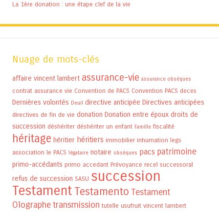
La 1ère donation : une étape clef de la vie
Nuage de mots-clés
assurance-vie
affaire vincent lambert
assurance obsèques
contrat assurance vie
Convention de PACS
Convention PACS
deces
Dernières volontés
directive anticipée
Directives anticipées
Deuil
donation
Donation entre époux
droits de
directives de fin de vie
succession
déshériter
déshériter un enfant
fiscalité
Famille
héritage
héritiers
héritier
immobilier
inhumation
legs
patrimoine
pacs
notaire
association
le PACS
légataire
obsèques
primo-accédants
primo accedant
Prévoyance
recel successoral
succession
refus de succession
SASU
Testament
Testamento
Testament
Olographe
transmission
tutelle
usufruit
vincent lambert