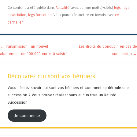
Ce contenu a été publié dans
Actualité
, avec comme mot(s)-clé(s)
legs
,
legs
association
,
legs fondation
. Vous pouvez le mettre en favoris avec
ce
permalien
.
Navigation des articles
←
Transmission : un nouvel
Les droits du concubin en cas de
abattement de 100 000 euros à saisir !
succession
→
Découvrez qui sont vos héritiers
Vous désirez savoir qui sont vos héritiers et comment se déroule une
succession ? Vous pouvez réaliser sans aucun frais un Kit Info
Succession.
Je commence