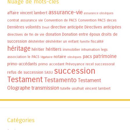
Nuage de mots-clés
assurance-vie
affaire vincent lambert
assurance obsèques
contrat assurance vie
Convention de PACS
Convention PACS
deces
Dernières volontés
directive anticipée
Directives anticipées
Deuil
donation
Donation entre époux
droits de
directives de fin de vie
succession
déshériter
déshériter un enfant
fiscalité
Famille
héritage
héritiers
héritier
immobilier
inhumation
legs
patrimoine
pacs
notaire
association
le PACS
légataire
obsèques
primo-accédants
primo accedant
Prévoyance
recel successoral
succession
refus de succession
SASU
Testament
Testamento
Testament
Olographe
transmission
tutelle
usufruit
vincent lambert
Catégories