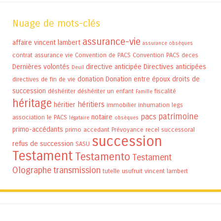
Nuage de mots-clés
assurance-vie
affaire vincent lambert
assurance obsèques
contrat assurance vie
Convention de PACS
Convention PACS
deces
Dernières volontés
directive anticipée
Directives anticipées
Deuil
donation
Donation entre époux
droits de
directives de fin de vie
succession
déshériter
déshériter un enfant
fiscalité
Famille
héritage
héritiers
héritier
immobilier
inhumation
legs
patrimoine
pacs
notaire
association
le PACS
légataire
obsèques
primo-accédants
primo accedant
Prévoyance
recel successoral
succession
refus de succession
SASU
Testament
Testamento
Testament
Olographe
transmission
tutelle
usufruit
vincent lambert