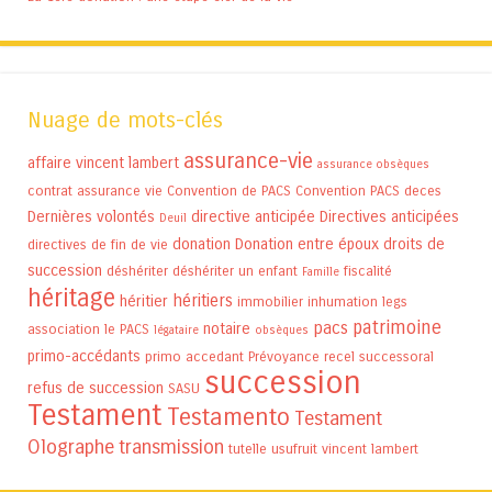
Nuage de mots-clés
assurance-vie
affaire vincent lambert
assurance obsèques
contrat assurance vie
Convention de PACS
Convention PACS
deces
Dernières volontés
directive anticipée
Directives anticipées
Deuil
donation
Donation entre époux
droits de
directives de fin de vie
succession
déshériter
déshériter un enfant
fiscalité
Famille
héritage
héritiers
héritier
immobilier
inhumation
legs
patrimoine
pacs
notaire
association
le PACS
légataire
obsèques
primo-accédants
primo accedant
Prévoyance
recel successoral
succession
refus de succession
SASU
Testament
Testamento
Testament
Olographe
transmission
tutelle
usufruit
vincent lambert