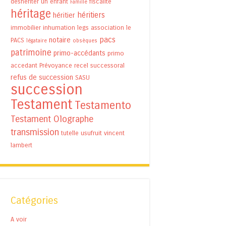
déshériter un enfant
fiscalité
Famille
héritage
héritiers
héritier
immobilier
inhumation
legs association
le
pacs
notaire
PACS
légataire
obsèques
patrimoine
primo-accédants
primo
accedant
Prévoyance
recel successoral
refus de succession
SASU
succession
Testament
Testamento
Testament Olographe
transmission
tutelle
usufruit
vincent
lambert
Catégories
A voir