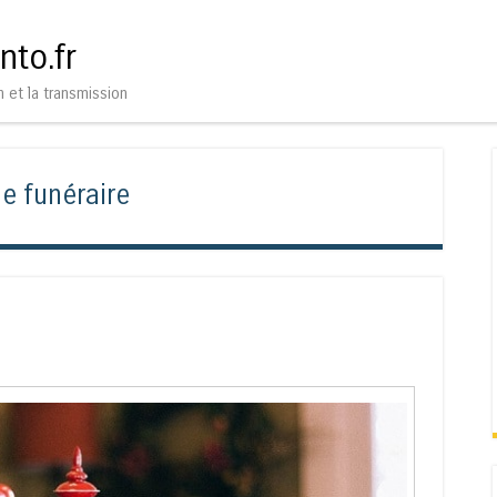
Aller au contenu
Menu
nto.fr
n et la transmission
e funéraire
e