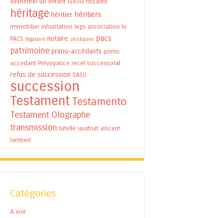
déshériter un enfant
fiscalité
Famille
héritage
héritiers
héritier
immobilier
inhumation
legs association
le
pacs
notaire
PACS
légataire
obsèques
patrimoine
primo-accédants
primo
accedant
Prévoyance
recel successoral
refus de succession
SASU
succession
Testament
Testamento
Testament Olographe
transmission
tutelle
usufruit
vincent
lambert
Catégories
A voir