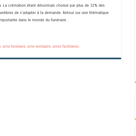
ru. La crémation étant désormais choisie par plus de 32% des
s funèbres de s’adapter à la demande. Retour sur une thématique
importante dans le monde du funéraire.
e
,
urne funéraire
,
urne mortuaire
,
urnes funéraires