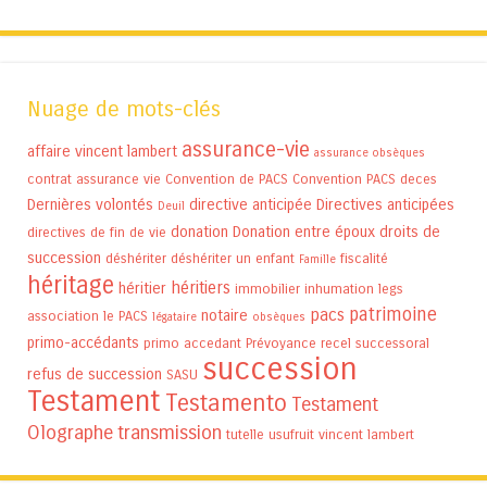
Nuage de mots-clés
assurance-vie
affaire vincent lambert
assurance obsèques
contrat assurance vie
Convention de PACS
Convention PACS
deces
Dernières volontés
directive anticipée
Directives anticipées
Deuil
donation
Donation entre époux
droits de
directives de fin de vie
succession
déshériter
déshériter un enfant
fiscalité
Famille
héritage
héritiers
héritier
immobilier
inhumation
legs
patrimoine
pacs
notaire
association
le PACS
légataire
obsèques
primo-accédants
primo accedant
Prévoyance
recel successoral
succession
refus de succession
SASU
Testament
Testamento
Testament
Olographe
transmission
tutelle
usufruit
vincent lambert