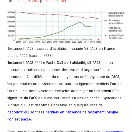
Publié le
11 juin 2014
par
Adrien Naulet
Testament PACS
: courbe d’évolution mariage VS PACS en France
depuis 2000 (source INSEE).
Testament PACS
*** Le
Pacte Civil de Solidarité, dit PACS
, est un
contrat qui unit deux personnes désireuses d’organiser leur vie
commune. A la différence du mariage, lors de la
signature du PACS
,
les partenaires ne deviennent pas automatiquement héritiers l’un de
l’autre. Il est donc vivement conseillé de rédiger un
testament
à la
signature du PACS
pour assurer l’autre en cas de décès. Explications.
A noter qu’il est désormais possible en quelques clics de
découvrir qui sont ses héritiers en l’absence de testament lorsque
l’on est pacsé
.
Dans une même démarche d’information, n’hésitez pas à
télécharger