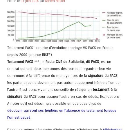
Publié le
11 juin 2014
par
Adrien Naulet
Testament PACS
: courbe d’évolution mariage VS PACS en France
depuis 2000 (source INSEE).
Testament PACS
*** Le
Pacte Civil de Solidarité, dit PACS
, est un
contrat qui unit deux personnes désireuses d’organiser leur vie
commune. A la différence du mariage, lors de la
signature du PACS
,
les partenaires ne deviennent pas automatiquement héritiers l’un de
l’autre. Il est donc vivement conseillé de rédiger un
testament
à la
signature du PACS
pour assurer l’autre en cas de décès. Explications.
A noter qu’il est désormais possible en quelques clics de
découvrir qui sont ses héritiers en l’absence de testament lorsque
l’on est pacsé
.
Dans une même démarche d’information, n’hésitez pas à
télécharger