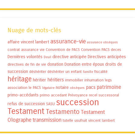
Nuage de mots-clés
assurance-vie
affaire vincent lambert
assurance obsèques
contrat assurance vie
Convention de PACS
Convention PACS
deces
Dernières volontés
directive anticipée
Directives anticipées
Deuil
donation
Donation entre époux
droits de
directives de fin de vie
succession
déshériter
déshériter un enfant
fiscalité
Famille
héritage
héritiers
héritier
immobilier
inhumation
legs
patrimoine
pacs
notaire
association
le PACS
légataire
obsèques
primo-accédants
primo accedant
Prévoyance
recel successoral
succession
refus de succession
SASU
Testament
Testamento
Testament
Olographe
transmission
tutelle
usufruit
vincent lambert