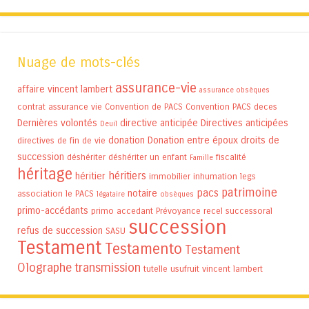
Nuage de mots-clés
assurance-vie
affaire vincent lambert
assurance obsèques
contrat assurance vie
Convention de PACS
Convention PACS
deces
Dernières volontés
directive anticipée
Directives anticipées
Deuil
donation
Donation entre époux
droits de
directives de fin de vie
succession
déshériter
déshériter un enfant
fiscalité
Famille
héritage
héritiers
héritier
immobilier
inhumation
legs
patrimoine
pacs
notaire
association
le PACS
légataire
obsèques
primo-accédants
primo accedant
Prévoyance
recel successoral
succession
refus de succession
SASU
Testament
Testamento
Testament
Olographe
transmission
tutelle
usufruit
vincent lambert