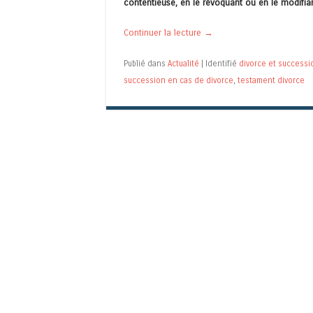
contentieuse, en le révoquant ou en le modifia
Continuer la lecture
→
Publié dans
Actualité
|
Identifié
divorce et successi
succession en cas de divorce
,
testament divorce