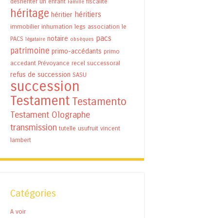
déshériter un enfant
fiscalité
Famille
héritage
héritiers
héritier
immobilier
inhumation
legs association
le
pacs
notaire
PACS
légataire
obsèques
patrimoine
primo-accédants
primo
accedant
Prévoyance
recel successoral
refus de succession
SASU
succession
Testament
Testamento
Testament Olographe
transmission
tutelle
usufruit
vincent
lambert
Catégories
A voir