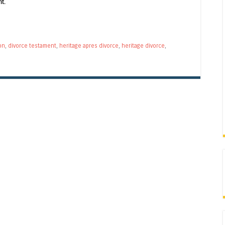
nt.
on
,
divorce testament
,
heritage apres divorce
,
heritage divorce
,