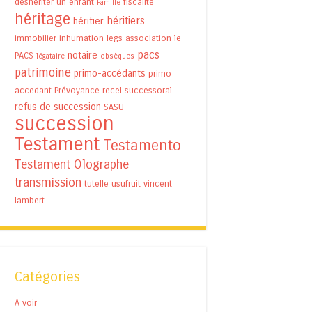
déshériter un enfant
fiscalité
Famille
héritage
héritiers
héritier
immobilier
inhumation
legs association
le
pacs
notaire
PACS
légataire
obsèques
patrimoine
primo-accédants
primo
accedant
Prévoyance
recel successoral
refus de succession
SASU
succession
Testament
Testamento
Testament Olographe
transmission
tutelle
usufruit
vincent
lambert
Catégories
A voir