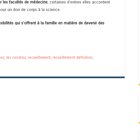
r les facultés de médecine
, certaines d’entres elles accordent
 pour un don de corps à la science.
bilités qui s’offrent à la famille en matière de devenir des
res
,
les cendres
,
recueillement
,
recueillement définition
,