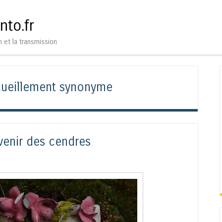
Aller au contenu
Menu
nto.fr
n et la transmission
cueillement synonyme
venir des cendres