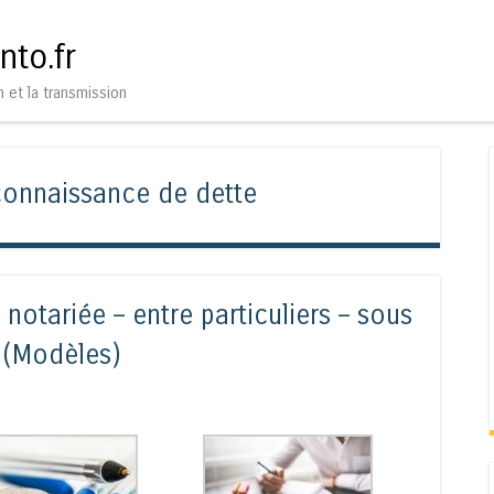
Aller au contenu
Menu
nto.fr
n et la transmission
connaissance de dette
otariée – entre particuliers – sous
x (Modèles)