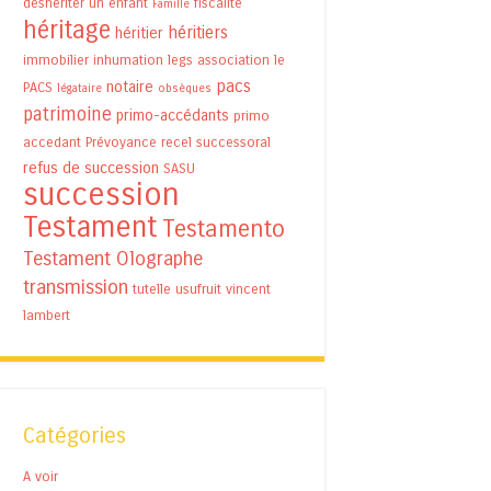
déshériter un enfant
fiscalité
Famille
héritage
héritiers
héritier
immobilier
inhumation
legs association
le
pacs
notaire
PACS
légataire
obsèques
patrimoine
primo-accédants
primo
accedant
Prévoyance
recel successoral
refus de succession
SASU
succession
Testament
Testamento
Testament Olographe
transmission
tutelle
usufruit
vincent
lambert
Catégories
A voir