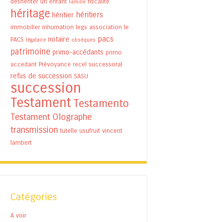
déshériter un enfant
fiscalité
Famille
héritage
héritiers
héritier
immobilier
inhumation
legs association
le
pacs
notaire
PACS
légataire
obsèques
patrimoine
primo-accédants
primo
accedant
Prévoyance
recel successoral
refus de succession
SASU
succession
Testament
Testamento
Testament Olographe
transmission
tutelle
usufruit
vincent
lambert
Catégories
A voir