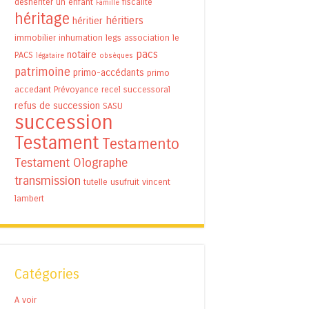
déshériter un enfant
fiscalité
Famille
héritage
héritiers
héritier
immobilier
inhumation
legs association
le
pacs
notaire
PACS
légataire
obsèques
patrimoine
primo-accédants
primo
accedant
Prévoyance
recel successoral
refus de succession
SASU
succession
Testament
Testamento
Testament Olographe
transmission
tutelle
usufruit
vincent
lambert
Catégories
A voir