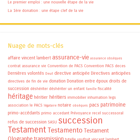
Le premier emploi : une nouvelle étape de la vie
La 1ère donation : une étape clef de la vie
Nuage de mots-clés
assurance-vie
affaire vincent lambert
assurance obsèques
contrat assurance vie
Convention de PACS
Convention PACS
deces
Dernières volontés
directive anticipée
Directives anticipées
Deuil
donation
Donation entre époux
droits de
directives de fin de vie
succession
déshériter
déshériter un enfant
fiscalité
Famille
héritage
héritiers
héritier
immobilier
inhumation
legs
patrimoine
pacs
notaire
association
le PACS
légataire
obsèques
primo-accédants
primo accedant
Prévoyance
recel successoral
succession
refus de succession
SASU
Testament
Testamento
Testament
Olographe
transmission
tutelle
usufruit
vincent lambert