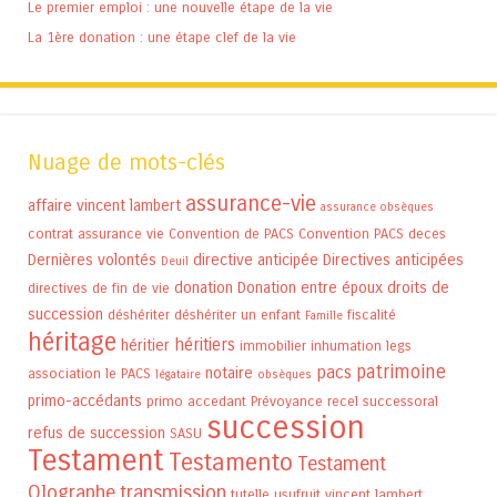
Le premier emploi : une nouvelle étape de la vie
La 1ère donation : une étape clef de la vie
Nuage de mots-clés
assurance-vie
affaire vincent lambert
assurance obsèques
contrat assurance vie
Convention de PACS
Convention PACS
deces
Dernières volontés
directive anticipée
Directives anticipées
Deuil
donation
Donation entre époux
droits de
directives de fin de vie
succession
déshériter
déshériter un enfant
fiscalité
Famille
héritage
héritiers
héritier
immobilier
inhumation
legs
patrimoine
pacs
notaire
association
le PACS
légataire
obsèques
primo-accédants
primo accedant
Prévoyance
recel successoral
succession
refus de succession
SASU
Testament
Testamento
Testament
Olographe
transmission
tutelle
usufruit
vincent lambert