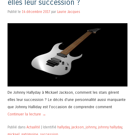
elles leur succession ?
Publié le
14 décembre 2017
par
Laurie Jacques
De Johnny Hallyday à Mickael Jackson, comment les stars gèrent
elles leur succession ? Le décès d’une personnalité aussi marquante
que Johnny Halliday est l’occasion de comprendre comment
Continuer la lecture
→
Publié dans
Actualité
|
Identifié
hallyday
,
jackson
,
johnny
,
johnny hallyday
,
mickael
,
patrimoine
,
succession