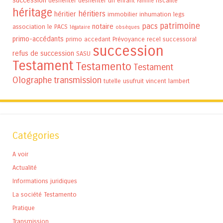
succession
déshériter
déshériter un enfant
fiscalité
Famille
héritage
héritiers
héritier
immobilier
inhumation
legs
patrimoine
pacs
notaire
association
le PACS
légataire
obsèques
primo-accédants
primo accedant
Prévoyance
recel successoral
succession
refus de succession
SASU
Testament
Testamento
Testament
Olographe
transmission
tutelle
usufruit
vincent lambert
Catégories
A voir
Actualité
Informations juridiques
La société Testamento
Pratique
Transmission