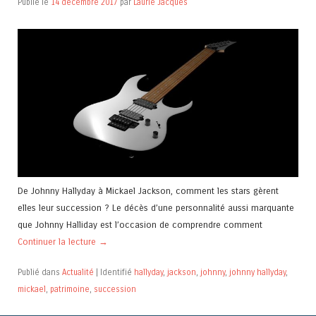
Publié le
14 décembre 2017
par
Laurie Jacques
De Johnny Hallyday à Mickael Jackson, comment les stars gèrent
elles leur succession ? Le décès d’une personnalité aussi marquante
que Johnny Halliday est l’occasion de comprendre comment
Continuer la lecture
→
Publié dans
Actualité
|
Identifié
hallyday
,
jackson
,
johnny
,
johnny hallyday
,
mickael
,
patrimoine
,
succession