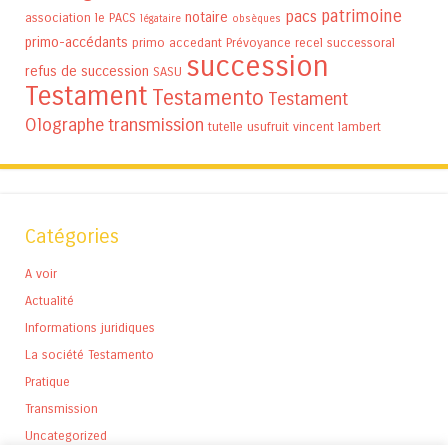
patrimoine
pacs
notaire
association
le PACS
légataire
obsèques
primo-accédants
primo accedant
Prévoyance
recel successoral
succession
refus de succession
SASU
Testament
Testamento
Testament
Olographe
transmission
tutelle
usufruit
vincent lambert
Catégories
A voir
Actualité
Informations juridiques
La société Testamento
Pratique
Transmission
Uncategorized