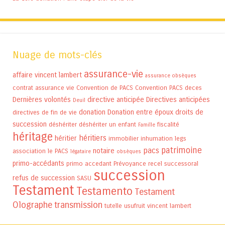
Nuage de mots-clés
assurance-vie
affaire vincent lambert
assurance obsèques
contrat assurance vie
Convention de PACS
Convention PACS
deces
Dernières volontés
directive anticipée
Directives anticipées
Deuil
donation
Donation entre époux
droits de
directives de fin de vie
succession
déshériter
déshériter un enfant
fiscalité
Famille
héritage
héritiers
héritier
immobilier
inhumation
legs
patrimoine
pacs
notaire
association
le PACS
légataire
obsèques
primo-accédants
primo accedant
Prévoyance
recel successoral
succession
refus de succession
SASU
Testament
Testamento
Testament
Olographe
transmission
tutelle
usufruit
vincent lambert